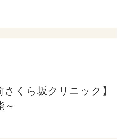
前さくら坂クリニック】
能～