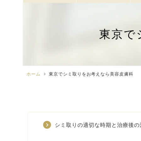
東京で
ホーム
chevron_right
東京でシミ取りをお考えなら美容皮膚科
シミ取りの適切な時期と治療後の