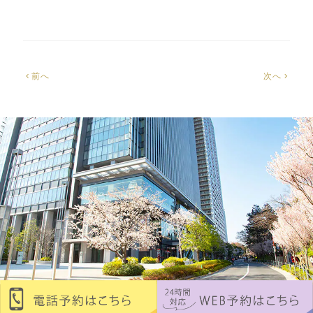
前へ
次へ
chevron_left
chevron_right
© sakurazaka clinic